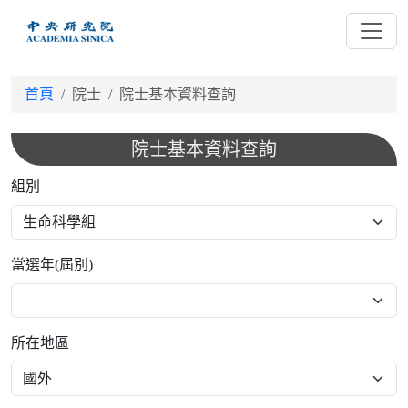
跳
到
主
要
首頁
院士
院士基本資料查詢
內
容
院士基本資料查詢
組別
當選年(屆別)
所在地區