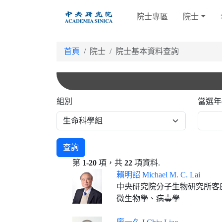
跳
院士專區
院士
到
主
要
首頁
院士
院士基本資料查詢
內
容
組別
當選年
查詢
第
1-20
項，共
22
項資料.
賴明詔 Michael M. C. Lai
中央研究院分子生物研究所客
微生物學、病毒學