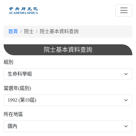
跳
到
主
要
首頁
院士
院士基本資料查詢
內
容
院士基本資料查詢
組別
當選年(屆別)
所在地區