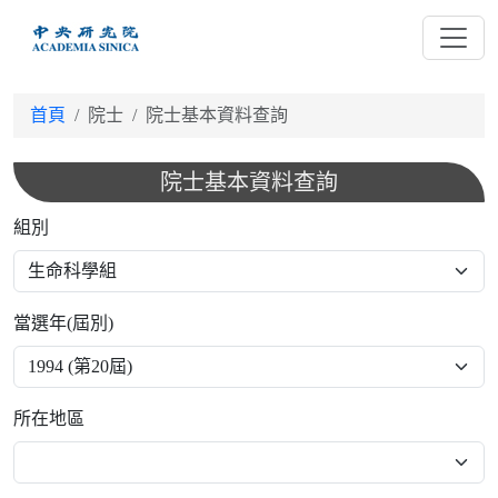
跳
到
主
要
首頁
院士
院士基本資料查詢
內
容
院士基本資料查詢
組別
當選年(屆別)
所在地區