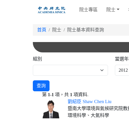
跳
院士專區
院士
到
主
要
首頁
院士
院士基本資料查詢
內
容
組別
當選年
查詢
第
1-1
項，共
1
項資料.
劉紹臣 Shaw Chen Liu
暨南大學環境與氣候研究院教
環境科學、大氣科學