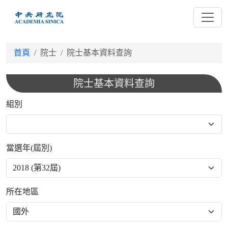
跳
到
主
要
首頁
院士
院士基本資料查詢
內
容
院士基本資料查詢
組別
當選年(屆別)
所在地區