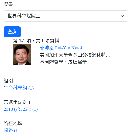
榮譽
查詢
第
1-1
項，共
1
項資料.
郭沛恩 Pui-Yan Kwok
美國加州大學舊金山分校退休特聘教授
基因體醫學、皮膚醫學
組別
生命科學組 (1)
當選年(屆別)
2018 (第32屆) (1)
所在地區
國外 (1)