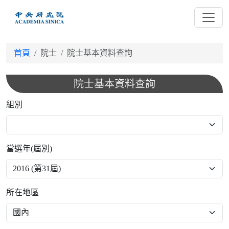
跳
到
主
要
首頁
院士
院士基本資料查詢
內
容
院士基本資料查詢
組別
當選年(屆別)
所在地區