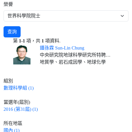
榮譽
查詢
第
1-1
項，共
1
項資料.
鍾孫霖 Sun-Lin Chung
中央研究院地球科學研究所特聘研究員兼所長、國立臺灣大學地質科學系特聘講座教授(合聘)
地質學、岩石成因學、地球化學
組別
數理科學組 (1)
當選年(屆別)
2016 (第31屆) (1)
所在地區
國內 (1)