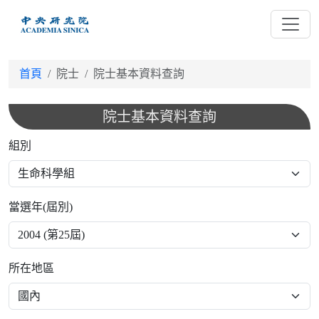
跳
到
主
要
首頁
院士
院士基本資料查詢
內
容
院士基本資料查詢
組別
當選年(屆別)
所在地區