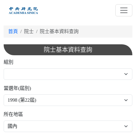
跳
到
主
要
首頁
院士
院士基本資料查詢
內
容
院士基本資料查詢
組別
當選年(屆別)
所在地區