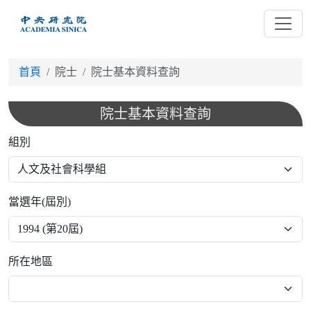
跳
到
主
要
首頁
院士
院士基本資料查詢
內
容
院士基本資料查詢
組別
當選年(屆別)
所在地區