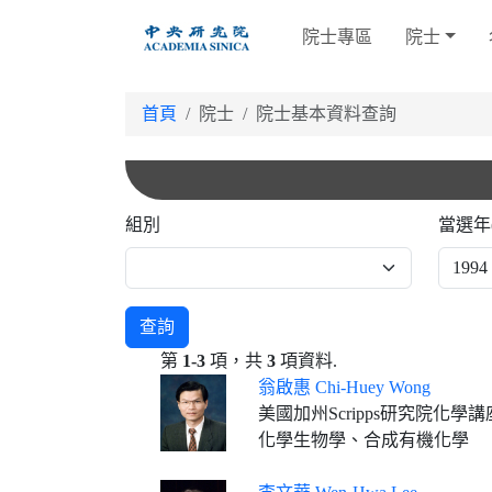
跳
院士專區
院士
到
主
要
首頁
院士
院士基本資料查詢
內
容
組別
當選年
查詢
第
1-3
項，共
3
項資料.
翁啟惠 Chi-Huey Wong
美國加州Scripps研究院化
化學生物學、合成有機化學