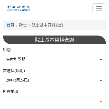
跳
到
主
要
首頁
院士
院士基本資料查詢
內
容
院士基本資料查詢
組別
當選年(屆別)
所在地區