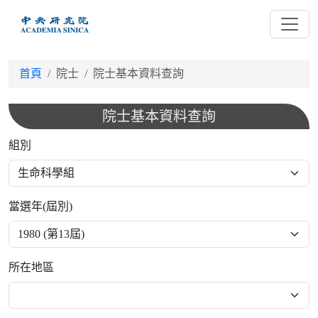
跳
到
主
要
首頁
院士
院士基本資料查詢
內
容
院士基本資料查詢
組別
當選年(屆別)
所在地區