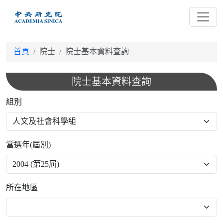
跳
到
主
要
首頁
院士
院士基本資料查詢
內
容
院士基本資料查詢
組別
當選年(屆別)
所在地區