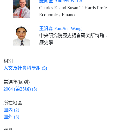
羅聞全 Andrew W. Lo
Charles E. and Susan T. Harris Professor of Finance, Sloan School of Management, Massachusetts Institute of Technology Affiliated Faculty Member (2011-present), MIT Electrical Engineering and Computer Science Department Principal Investigator (2011–present), MIT Computer Science and Artificial Intelligence Laboratory
Economics, Finance
王汎森 Fan-Sen Wang
中央研究院歷史語言研究所特聘研究員
歷史學
組別
人文及社會科學組 (5)
當選年(屆別)
2004 (第25屆) (5)
所在地區
國內 (2)
國外 (3)