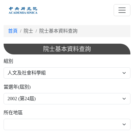
跳
到
主
要
首頁
院士
院士基本資料查詢
內
容
院士基本資料查詢
組別
當選年(屆別)
所在地區