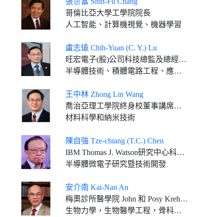
張世富 Shih-Fu Chang
哥倫比亞大學工學院院長
人工智能、計算機視覺、機器學習
盧志遠 Chih-Yuan (C. Y.) Lu
旺宏電子(股)公司科技總監及總經理 欣銓科技(股)公司董事長
半導體技術、積體電路工程、應用物理科學
王中林 Zhong Lin Wang
喬治亞理工學院終身校董事講席教授、Hightower講席教授 中國科學院北京納米能源與系統研究所所長
材料科學和納米技術
陳自強 Tze-chiang (T.C.) Chen
IBM Thomas J. Watson研究中心科技策略副總裁、IBM Fellow
半導體微電子研究暨技術開發
安介南 Kai-Nan An
梅奧診所醫學院 John 和 Posy Krehbiel骨科名譽教授
生物力學，生物醫學工程，骨科、復健領域