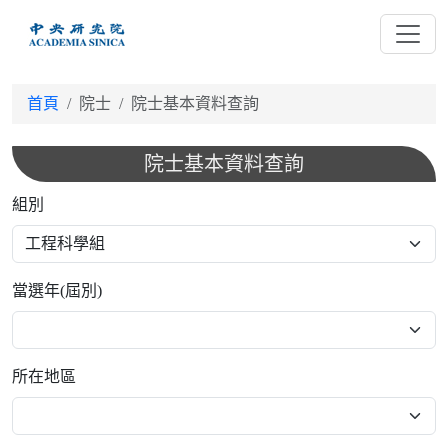
跳
到
主
要
首頁
院士
院士基本資料查詢
內
容
院士基本資料查詢
組別
當選年(屆別)
所在地區