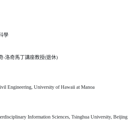
科學
-洛奇馬丁講座教授(退休)
ivil Engineering, University of Hawaii at Manoa
terdisciplinary Information Sciences, Tsinghua University, Beijing