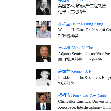
韋潛光 James Wei
美國普林斯頓大學工程教授
化學、工程科學
孔祥重 Hsiang-Tsung Kung
William H. Gates Professor of Co
計算機科學
卓以和 Alfred Y. Cho
Adjunct Semiconductor Vice Presi
應用物理科學、工程科學
許靖華 Kenneth J. Hsu
President, Tarim Resources Recy
地球科學
楊祖佑 Henry Tzu-Yow Yang
Chancellor Emeritus, University of California, Santa Barbara (served 1994-2025) Mosh
Aerospace, Interdisciplinary Eng