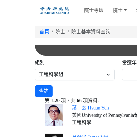
跳
院士專區
院士
到
主
要
首頁
院士
院士基本資料查詢
內
容
組別
當選年
查詢
第
1-20
項，共
66
項資料.
葉 玄 Hsuan Yeh
美國University of Pen
工程科學