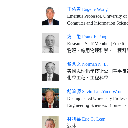
王佑曾 Eugene Wong
Emeritus Professor, University of
Computer and Information Scienc
方 復 Frank F. Fang
Research Staff Member (Emeritus
物理、應用物理科學、工程科
黎念之 Norman N. Li
美國恩理化學技術公司董事長
化學工程、工程科學
胡流源 Savio Lau-Yuen Woo
Distinguished University Professor Emeritus Founding Direct
Engineering Sciences, Biomechan
林耕華 Eric G. Lean
退休