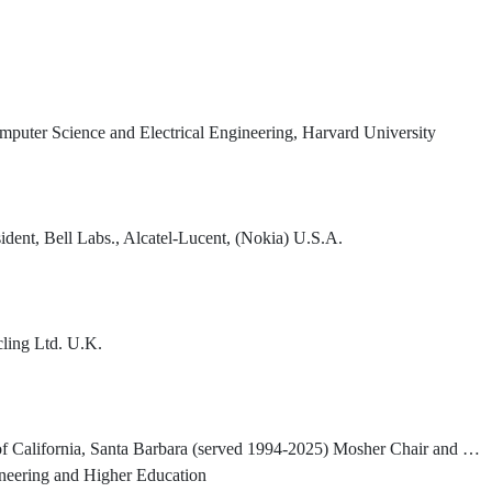
mputer Science and Electrical Engineering, Harvard University
dent, Bell Labs., Alcatel-Lucent, (Nokia) U.S.A.
cling Ltd. U.K.
er Chair and Distinguished Professor, University of California, Santa Barbara (current) Chairman, Thirty Meter Telescope International Observatory Board (2007-present)
ineering and Higher Education