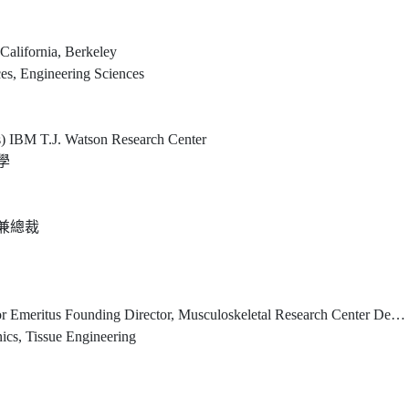
 California, Berkeley
es, Engineering Sciences
) IBM T.J. Watson Research Center
學
兼總裁
or, Musculoskeletal Research Center Department of Bioengineering, Swanson School of Engineering University of Pittsburgh
ics, Tissue Engineering