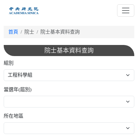
跳
到
主
要
首頁
院士
院士基本資料查詢
內
容
院士基本資料查詢
組別
當選年(屆別)
所在地區