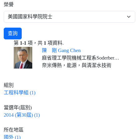
榮譽
查詢
第
1-1
項，共
1
項資料.
陳 剛 Gang Chen
麻省理工學院機械工程系Soderberg教授
奈米傳熱，能源，與清潔水技術
組別
工程科學組 (1)
當選年(屆別)
2014 (第30屆) (1)
所在地區
國外 (1)