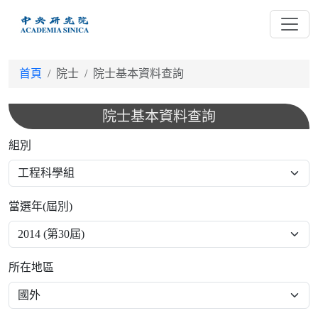
跳
到
主
要
首頁
院士
院士基本資料查詢
內
容
院士基本資料查詢
組別
當選年(屆別)
所在地區