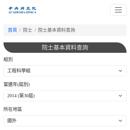
跳
到
主
要
首頁
院士
院士基本資料查詢
內
容
院士基本資料查詢
組別
當選年(屆別)
所在地區