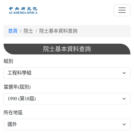
跳
到
主
要
首頁
院士
院士基本資料查詢
內
容
院士基本資料查詢
組別
當選年(屆別)
所在地區