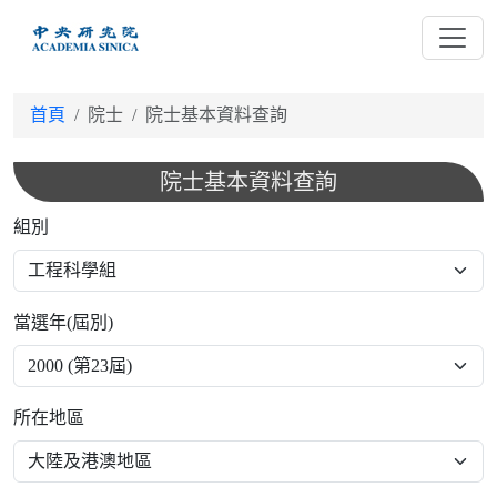
跳
到
主
要
首頁
院士
院士基本資料查詢
內
容
院士基本資料查詢
組別
當選年(屆別)
所在地區