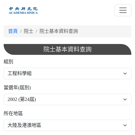
跳
到
主
要
首頁
院士
院士基本資料查詢
內
容
院士基本資料查詢
組別
當選年(屆別)
所在地區