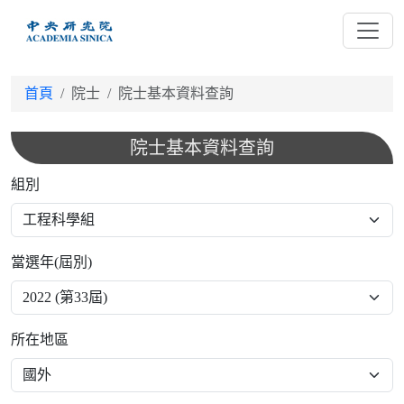
跳
到
主
要
首頁
院士
院士基本資料查詢
內
容
院士基本資料查詢
組別
當選年(屆別)
所在地區