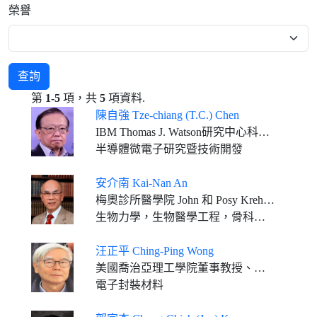
榮譽
查詢
第
1-5
項，共
5
項資料.
陳自強 Tze-chiang (T.C.) Chen
IBM Thomas J. Watson研究中心科技策略副總裁、IBM Fellow
半導體微電子研究暨技術開發
安介南 Kai-Nan An
梅奧診所醫學院 John 和 Posy Krehbiel骨科名譽教授
生物力學，生物醫學工程，骨科、復健領域
汪正平 Ching-Ping Wong
美國喬治亞理工學院董事教授、材料科學及工程學系the Charles Smithgall Institute講座教授
電子封裝材料