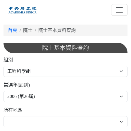
跳
到
主
要
首頁
院士
院士基本資料查詢
內
容
院士基本資料查詢
組別
當選年(屆別)
所在地區