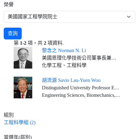
榮譽
查詢
第
1-2
項，共
2
項資料.
黎念之 Norman N. Li
美國恩理化學技術公司董事長兼總裁
化學工程、工程科學
胡流源 Savio Lau-Yuen Woo
Distinguished University Professor Emeritus Founding Director, Musculoskeletal Research Center Department of Bioengineering, Swanson School of Engineering University of Pittsburgh
Engineering Sciences, Biomechanics, Tissue Engineering
組別
工程科學組 (2)
當選年(屆別)