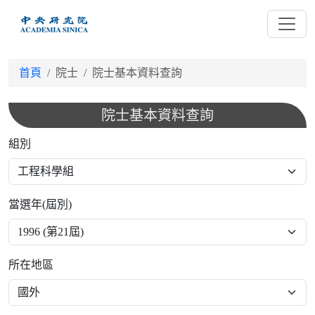
跳
到
主
要
首頁
院士
院士基本資料查詢
內
容
院士基本資料查詢
組別
當選年(屆別)
所在地區