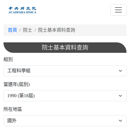
跳
到
主
要
首頁
院士
院士基本資料查詢
內
容
院士基本資料查詢
組別
當選年(屆別)
所在地區