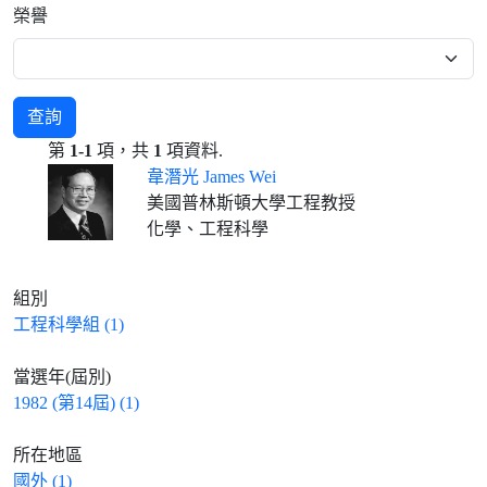
榮譽
查詢
第
1-1
項，共
1
項資料.
韋潛光 James Wei
美國普林斯頓大學工程教授
化學、工程科學
組別
工程科學組 (1)
當選年(屆別)
1982 (第14屆) (1)
所在地區
國外 (1)