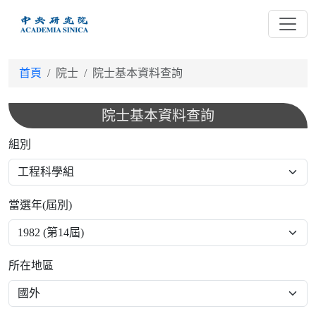
跳
到
主
要
首頁
院士
院士基本資料查詢
內
容
院士基本資料查詢
組別
當選年(屆別)
所在地區