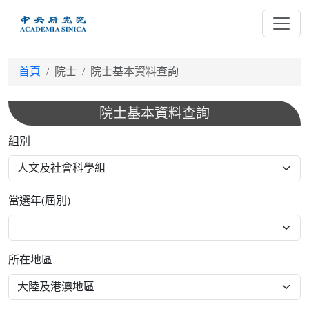
跳
到
主
要
首頁
院士
院士基本資料查詢
內
容
院士基本資料查詢
組別
當選年(屆別)
所在地區