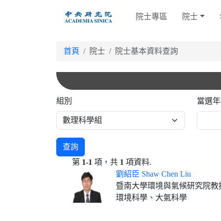
跳
院士專區
院士
到
主
要
首頁
院士
院士基本資料查詢
內
容
組別
當選年
查詢
第
1-1
項，共
1
項資料.
劉紹臣 Shaw Chen Liu
暨南大學環境與氣候研究院教
環境科學、大氣科學