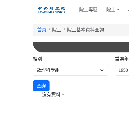
跳
院士專區
院士
到
主
要
首頁
院士
院士基本資料查詢
內
容
組別
當選年
查詢
沒有資料。