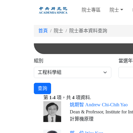
跳
院士專區
院士
到
主
要
首頁
院士
院士基本資料查詢
內
容
組別
當選年
查詢
第
1-4
項，共
4
項資料.
姚期智 Andrew Chi-Chih Yao
Dean & Professor, Institute for In
計算機原理