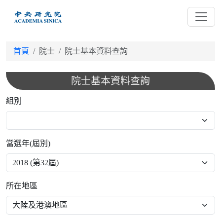
跳
到
主
要
首頁
院士
院士基本資料查詢
內
容
院士基本資料查詢
組別
當選年(屆別)
所在地區