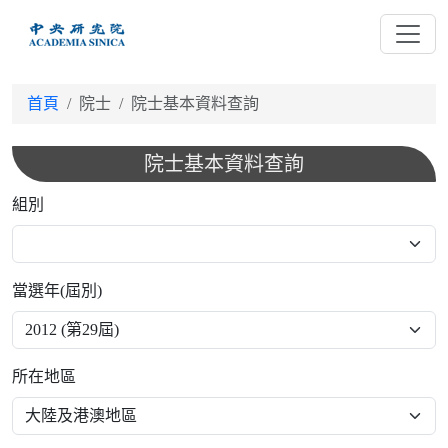
跳
到
主
要
首頁
院士
院士基本資料查詢
內
容
院士基本資料查詢
組別
當選年(屆別)
所在地區