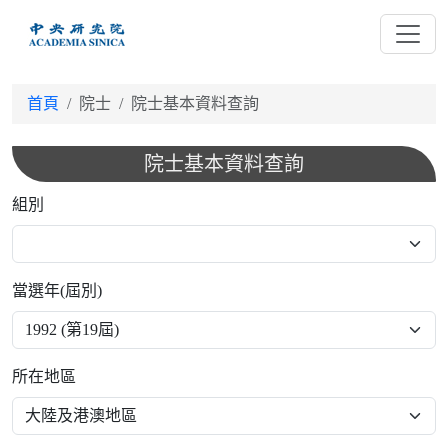
跳
到
主
要
首頁
院士
院士基本資料查詢
內
容
院士基本資料查詢
組別
當選年(屆別)
所在地區