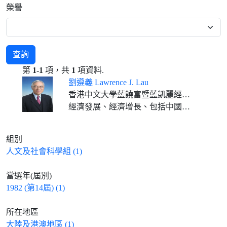
榮譽
查詢
第
1-1
項，共
1
項資料.
劉遵義 Lawrence J. Lau
香港中文大學藍饒富暨藍凱麗經濟學講座教授
經濟發展、經濟增長、包括中國在內的東亞經濟
組別
人文及社會科學組 (1)
當選年(屆別)
1982 (第14屆) (1)
所在地區
大陸及港澳地區 (1)