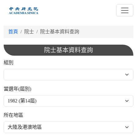
跳
到
主
要
首頁
院士
院士基本資料查詢
內
容
院士基本資料查詢
組別
當選年(屆別)
所在地區