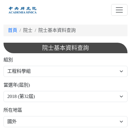
跳
到
主
要
首頁
院士
院士基本資料查詢
內
容
院士基本資料查詢
組別
當選年(屆別)
所在地區