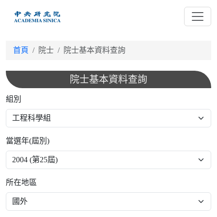
跳
到
主
要
首頁
院士
院士基本資料查詢
內
容
院士基本資料查詢
組別
當選年(屆別)
所在地區