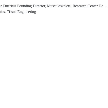
or, Musculoskeletal Research Center Department of Bioengineering, Swanson School of Engineering University of Pittsburgh
ics, Tissue Engineering