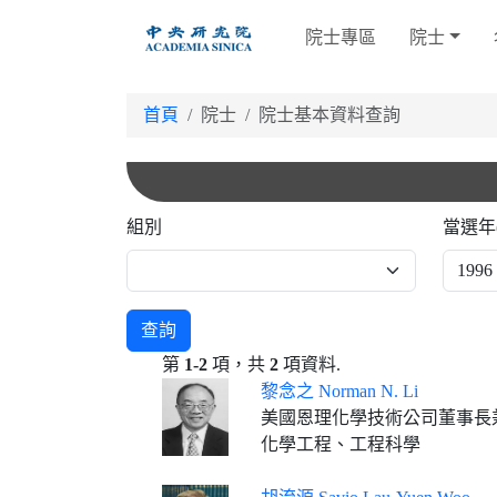
跳
院士專區
院士
到
主
要
首頁
院士
院士基本資料查詢
內
容
組別
當選年
查詢
第
1-2
項，共
2
項資料.
黎念之 Norman N. Li
美國恩理化學技術公司董事長
化學工程、工程科學