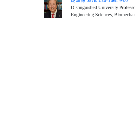
胡流源 Savio Lau-Yuen Woo
Distinguished University Professor Emeritus Founding Direct
Engineering Sciences, Biomechan