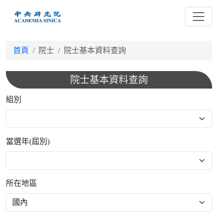
跳
到
主
要
首頁
院士
院士基本資料查詢
內
容
院士基本資料查詢
組別
當選年(屆別)
所在地區