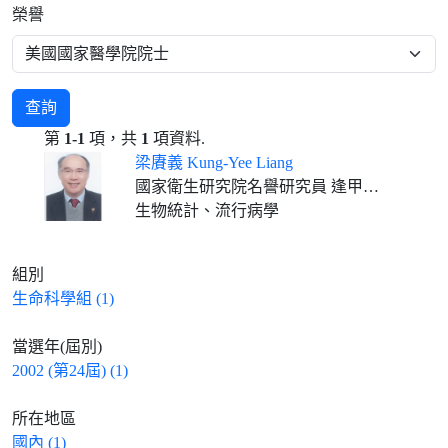
榮譽
查詢
第
1-1
項，共
1
項資料.
梁賡義 Kung-Yee Liang
國家衛生研究院名譽研究員 逢甲大學春雨講座教授(2023/02/01- )
生物統計、流行病學
組別
生命科學組 (1)
當選年(屆別)
2002 (第24屆) (1)
所在地區
國內 (1)