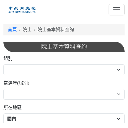
跳
到
主
要
首頁
院士
院士基本資料查詢
內
容
院士基本資料查詢
組別
當選年(屆別)
所在地區