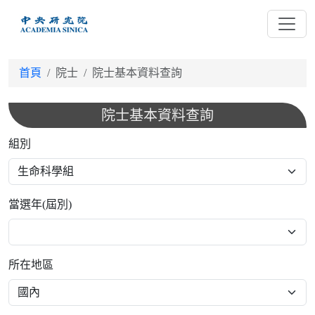
跳
到
主
要
首頁
院士
院士基本資料查詢
內
容
院士基本資料查詢
組別
當選年(屆別)
所在地區