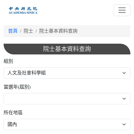
跳
到
主
要
首頁
院士
院士基本資料查詢
內
容
院士基本資料查詢
組別
當選年(屆別)
所在地區