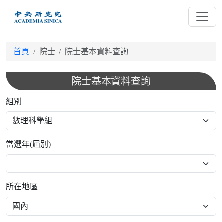
跳
到
主
要
首頁
院士
院士基本資料查詢
內
容
院士基本資料查詢
組別
當選年(屆別)
所在地區