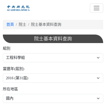
跳
到
主
要
首頁
院士
院士基本資料查詢
內
容
院士基本資料查詢
組別
當選年(屆別)
所在地區