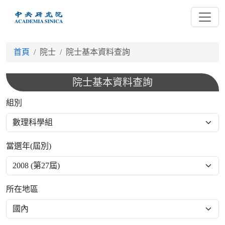
跳
到
主
要
首頁
院士
院士基本資料查詢
內
容
院士基本資料查詢
組別
當選年(屆別)
所在地區