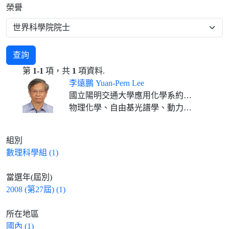
榮譽
查詢
第
1-1
項，共
1
項資料.
李遠鵬 Yuan-Pern Lee
國立陽明交通大學應用化學系約聘教授 (2022.02-)
物理化學、自由基光譜學、動力學、雷射化學、動態學
組別
數理科學組 (1)
當選年(屆別)
2008 (第27屆) (1)
所在地區
國內 (1)