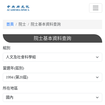
跳
到
主
要
首頁
院士
院士基本資料查詢
內
容
院士基本資料查詢
組別
當選年(屆別)
所在地區