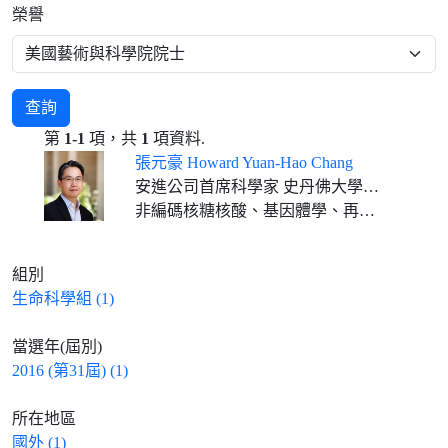
榮譽
查詢
第
1-1
項，共
1
項資料.
張元豪 Howard Yuan-Hao Chang
安進公司首席科學家 史丹佛大學教授
非編碼核糖核酸、基因體學、再生醫學
組別
生命科學組 (1)
當選年(屆別)
2016 (第31屆) (1)
所在地區
國外 (1)