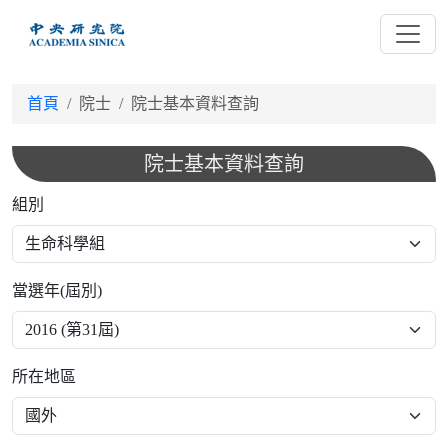
跳
到
主
要
首頁
院士
院士基本資料查詢
內
容
院士基本資料查詢
組別
當選年(屆別)
所在地區