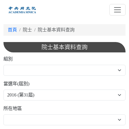
跳
到
主
要
首頁
院士
院士基本資料查詢
內
容
院士基本資料查詢
組別
當選年(屆別)
所在地區