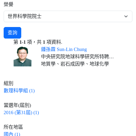
榮譽
查詢
第
1-1
項，共
1
項資料.
鍾孫霖 Sun-Lin Chung
中央研究院地球科學研究所特聘研究員兼所長、國立臺灣大學地質科學系特聘講座教授(合聘)
地質學、岩石成因學、地球化學
組別
數理科學組 (1)
當選年(屆別)
2016 (第31屆) (1)
所在地區
國內 (1)