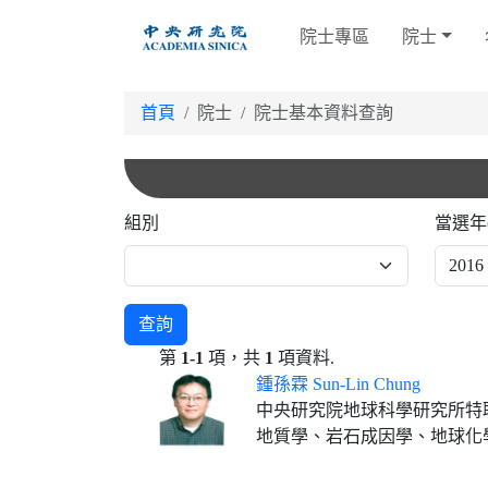
跳
院士專區
院士
到
主
要
首頁
院士
院士基本資料查詢
內
容
組別
當選年
查詢
第
1-1
項，共
1
項資料.
鍾孫霖 Sun-Lin Chung
中央研究院地球科學研究所特
地質學、岩石成因學、地球化